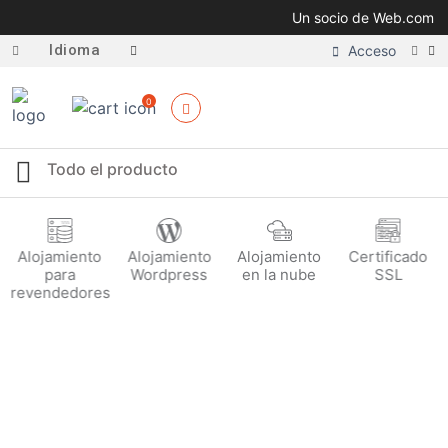
Un socio de Web.com
Idioma
Acceso
0
Alojamiento
Alojamiento
Alojamiento
Certificado
para
Wordpress
en la nube
SSL
revendedores
Hosting de revendedor de
Windows