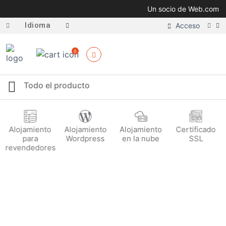
Un socio de Web.com
Idioma
Acceso
0
Alojamiento
Alojamiento
Alojamiento
Certificado
para
Wordpress
en la nube
SSL
revendedores
Política de Privacidad
Estos Términos de Servicio ("Términos") rigen la