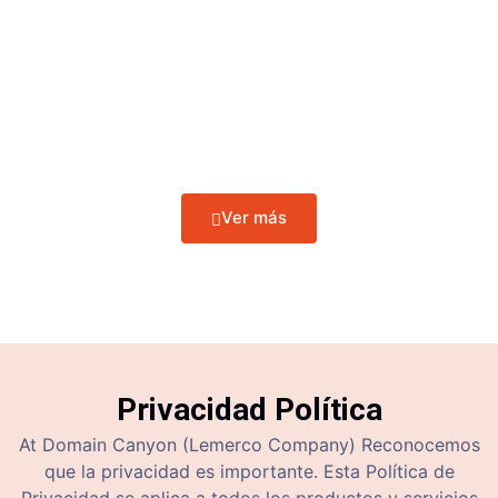
relación entre usted ("Usuario(s)") y
Domain Canyon
.
Cada Usuario está sujeto a estos Términos y, al utilizar
los servicios de
Domain Canyon
, el Usuario acepta
estar sujeto a las políticas de uso y otros términos y
condiciones contenidos aquí a continuación. Estos
Términos complementan el acuerdo de servicio
individual de cada Usuario, si lo hubiera.
Ver más
Privacidad
Política
At Domain Canyon (Lemerco Company) Reconocemos
que la privacidad es importante. Esta Política de
Privacidad se aplica a todos los productos y servicios