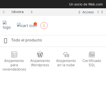
Un socio de Web.com
Idioma
Acceso
0
Alojamiento
Alojamiento
Alojamiento
Certificado
para
Wordpress
en la nube
SSL
revendedores
Características /
Monitoreo del servidor 24