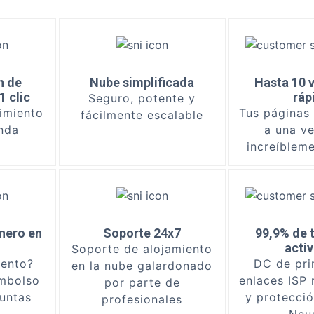
n de
Nube simplificada
Hasta 10 
 clic
ráp
Seguro, potente y
imiento
Tus páginas
fácilmente escalable
nda
a una v
increíblem
nero en
Soporte 24x7
99,9% de 
acti
Soporte de alojamiento
tento?
DC de pri
en la nube galardonado
mbolso
enlaces ISP
por parte de
guntas
y protecci
profesionales