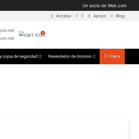
Un socio de Web.com
Acceso
Apoyo
Blog
on.net
0
yon.net
y copia de seguridad
Revendedor de dominio
Oferta