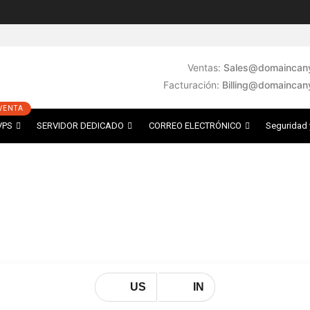
Ventas:
Sales@domaincany
Facturación:
Billing@domaincan
VPS
SERVIDOR DEDICADO
CORREO ELECTRÓNICO
Seguridad 
a nube
US
IN