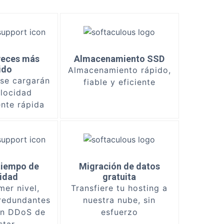
veces más
Almacenamiento SSD
ido
Almacenamiento rápido,
 se cargarán
fiable y eficiente
elocidad
ente rápida
tiempo de
Migración de datos
vidad
gratuita
mer nivel,
Transfiere tu hosting a
 redundantes
nuestra nube, sin
ón DDoS de
esfuerzo