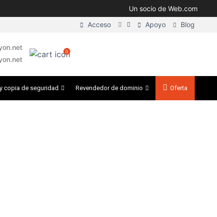
Un socio de Web.com
Acceso
Apoyo
Blog
on.net
0
yon.net
y copia de seguridad
Revendedor de dominio
Oferta
de uno de los nombres de
an a continuación.