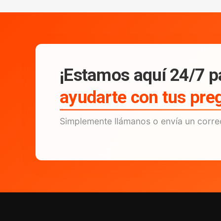
¡Estamos aquí 24/7 p
ayudarte con tus pre
Simplemente llámanos o envía un corre