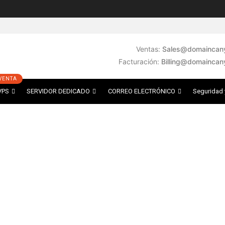
Ventas:
Sales@domaincany
Facturación:
Billing@domaincan
VPS
SERVIDOR DEDICADO
CORREO ELECTRÓNICO
Seguridad 
Reportar spam
electrónicos comerciales no solicitados o SPAM recibidos 
os a través de nosotros, envíe los detalles que se mencion