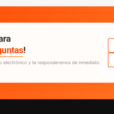
ara
guntas
!
o electrónico y te responderemos de inmediato.