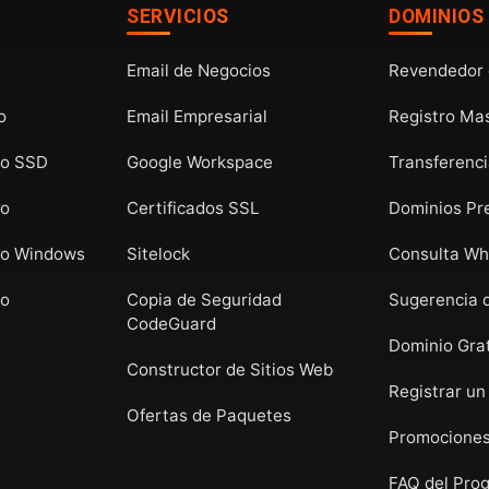
SERVICIOS
DOMINIOS
Email de Negocios
Revendedor 
o
Email Empresarial
Registro Ma
do SSD
Google Workspace
Transferenc
do
Certificados SSL
Dominios P
do Windows
Sitelock
Consulta Wh
do
Copia de Seguridad
Sugerencia 
CodeGuard
Dominio Grat
Constructor de Sitios Web
Registrar un
Ofertas de Paquetes
Promociones
FAQ del Pro