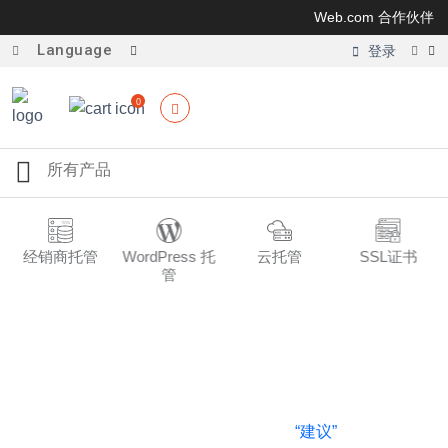
Web.com 合作伙伴
Language
登录
0
经销商托管
WordPress 托
云托管
SSL证书
管
域名建议工具
此工具将帮助您查找并注册好的域名。在下面的搜索框中输
入您要查找的单词/短语/域名，然后单击
“建议”
按钮以生成建