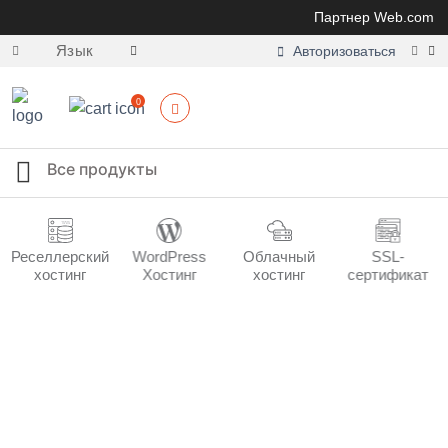
Партнер Web.com
Язык
Авторизоваться
0
Реселлерский
WordPress
Облачный
SSL-
хостинг
Хостинг
хостинг
сертификат
Облачный хостинг
Мощь SSD + простота cPanel